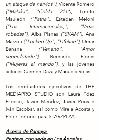
un ataque de nervios"),
 Vicente Romero 
("Malaka", "Celda 211")
, Loreto 
Mauleón 
("Patria"),
 Esteban Meloni 
("Los Internacionales,", "Vidas 
robadas"),
 Alba Planas 
("SKAM"),
 Ana 
Marzoa 
("Locked Up", "Lifeline"), 
Omar 
Banana 
("Veneno", "Amor 
superdotado"),
 Bernardo Flores 
("Mujeres al mando"), 
y las jóvenes 
actrices Carmen Daza y Manuela Rojas.
Los productores ejecutivos de THE 
MEDIAPRO STUDIO son Laura Fdez 
Espeso, Javier Mendez, Javier Pons e 
Iván Escobar, así como Mireia Acosta y 
Peter Tortorici para STARZPLAY.
Acerca de Pantaya 
Pantaya, con sede en Los Ángeles, 