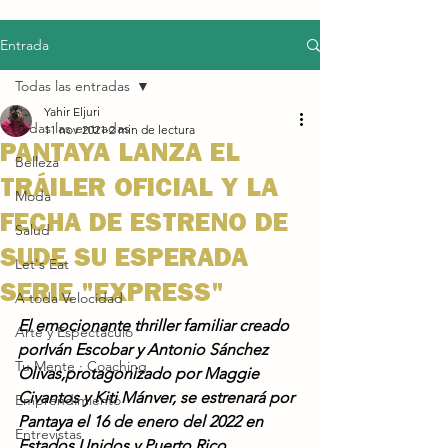
Entrada
Todas las entradas
Yahir Eljuri
Todas las entradas
11 nov 2021
2 min de lectura
PANTAYA LANZA EL
Belleza
TRÁILER OFICIAL Y LA
Moda
FECHA DE ESTRENO DE
Salud
SUDE SU ESPERADA
Let's Eat
SERIE "EXPRESS"
A toda Velocidad
El emocionante thriller familiar creado 
Arte y Espectáculo
porIván Escobar y Antonio Sánchez 
Tu Mente · Coaching
Olivas,protagonizado por Maggie 
Civantos y Kiti Mánver, se estrenará por 
Emprendimiento
Pantaya el 16 de enero del 2022 en 
Entrevistas
Estados Unidos y Puerto Rico