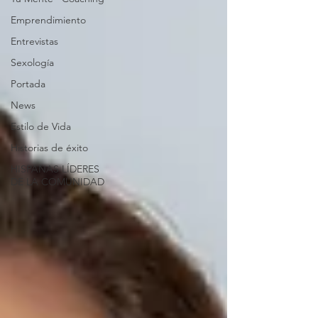
Emprendimiento
Entrevistas
Sexología
Portada
News
Estilo de Vida
Historias de éxito
HISPANAS LÍDERES
DE LA COMUNIDAD