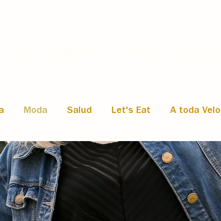
Inicio
Magazine
Eventos
ROSTROS
a
Moda
Salud
Let's Eat
A toda Vel
u Mente · Coaching
Emprendimiento
Entrev
ilo de Vida
Historias de éxito