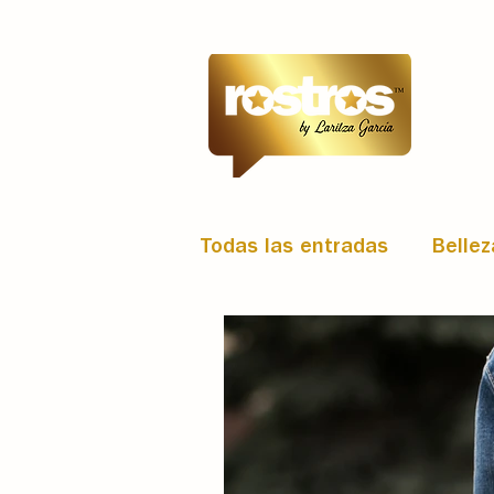
Todas las entradas
Bellez
Arte y Espectáculo
T
Portada
News
Est