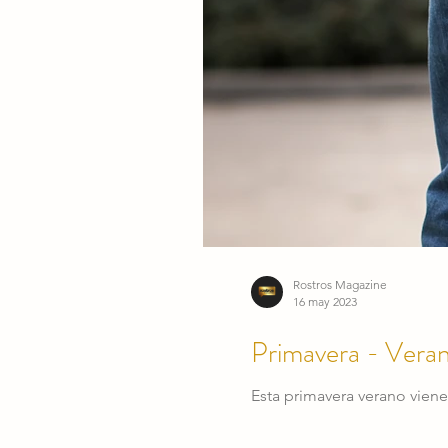
HISPANAS LÍDERES DE L
Rostros Magazine
16 may 2023
Primavera - Veran
Esta primavera verano viene