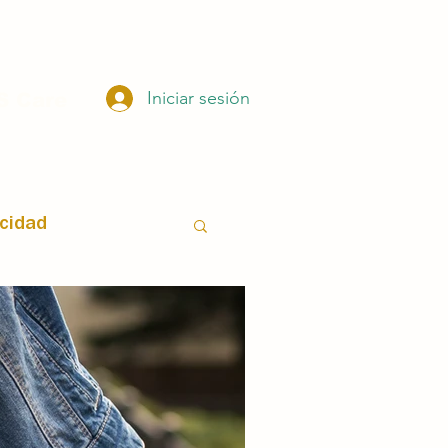
Iniciar sesión
 Care
ocidad
istas
Sexología