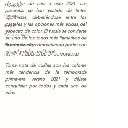
de color de cara a este 2021. Las 
Sexología
pasarelas se han vestido de tintes 
Portada
optimistas, debatiéndose entre los 
pasteles y las opciones más acidas del 
News
espectro de color. El fucsia se convierte 
Estilo de Vida
en uno de los tonos más llamativos de 
Historias de éxito
la temporada, compartiendo podio con 
el sutil y dulce azul bebé. 
HISPANAS LÍDERES DE LA COMUNIDAD
Toma nota de cuáles son los colores 
más tendencia de la temporada 
primavera verano 2021 y déjate 
conquistar por todos y cada uno de 
ellos: 