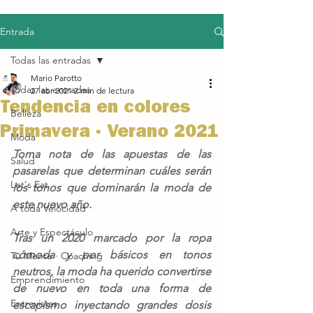
Entrada
Todas las entradas
Mario Parotto
Todas las entradas
27 abr 2021
2 min de lectura
Tendencia en colores
Belleza
Primavera · Verano 2021
Moda
Toma nota de las apuestas de las 
Salud
pasarelas que determinan cuáles serán 
Let's Eat
los tonos que dominarán la moda de 
este nuevo año. 
A toda Velocidad
Arte y Espectáculo
Tras un 2020 marcado por la ropa 
cómoda y por básicos en tonos 
Tu Mente · Coaching
neutros, la moda ha querido convertirse 
Emprendimiento
de nuevo en toda una forma de 
Entrevistas
escapismo inyectando grandes dosis 