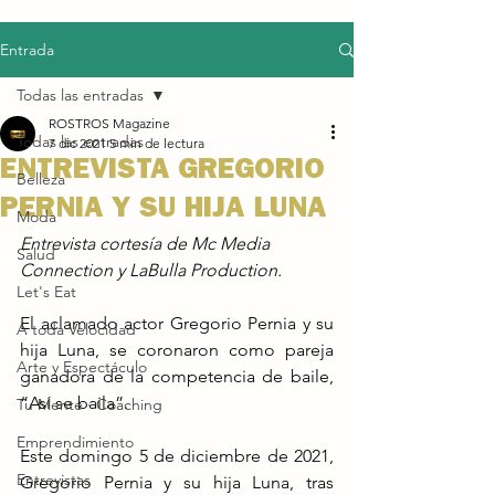
Entrada
Todas las entradas
ROSTROS Magazine
Todas las entradas
7 dic 2021
5 min de lectura
ENTREVISTA GREGORIO
Belleza
PERNIA Y SU HIJA LUNA
Moda
Entrevista cortesía de Mc Media 
Salud
Connection y LaBulla Production.
Let's Eat
El aclamado actor Gregorio Pernia y su 
A toda Velocidad
hija Luna, se coronaron como pareja 
Arte y Espectáculo
ganadora de la competencia de baile, 
“Así se baila”.
Tu Mente · Coaching
Emprendimiento
Este domingo 5 de diciembre de 2021,  
Entrevistas
Gregorio Pernia y su hija Luna, tras 