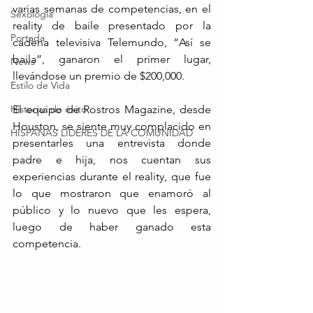
varias semanas de competencias, en el 
Sexología
reality de baile presentado por la 
Portada
cadena televisiva Telemundo, “Así se 
baila”, ganaron el primer lugar, 
News
llevándose un premio de $200,000. 
Estilo de Vida
Historias de éxito
El equipo de Rostros Magazine, desde 
Houston, se siente muy complacido en 
HISPANAS LÍDERES DE LA COMUNIDAD
presentarles una entrevista donde 
padre e hija, nos cuentan sus 
experiencias durante el reality, que fue 
lo que mostraron que enamoró al 
público y lo nuevo que les espera, 
luego de haber ganado esta 
competencia.