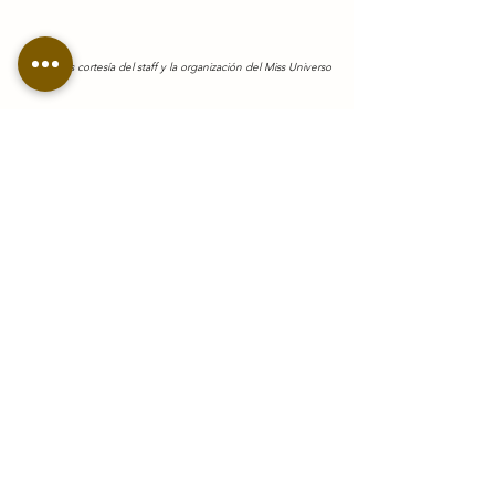
Fotografías cortesía del staff y la organización del Miss Universo
La coronación de la belleza y la 
humildad
Como pueden ver, la vida de Sheynnis 
Palacios ha estado llena de 
dificultades, traspiés, pero también de 
mucha determinación, amor, apoyo y 
aprendizajes. Todo esto la llevó a ganar 
el Miss Universo 2023 con su 
diferenciación, actitud, pasión y 
humildad. Como ganadora del 
concurso, expresa: “Ahora que tengo 
esta responsabilidad, es para abrir un 
abanico de posibilidades para las niñas 
y asi puedan vivir en una sociedad 