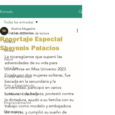
Entrada
Todas las entradas
Rostros Magazine
Todas las entradas
20 dic 2023
4 min de lectura
Reportaje Especial
Belleza
Sheynnis Palacios
Moda
La nicaragüense que superó las 
Salud
adversidades de su vida para 
Let's Eat
convertirse en Miss Universo 2023. 
Criada por dos mujeres solteras, fue 
A toda Velocidad
becada en la secundaria y la 
Arte y Espectáculo
universidad, participó en varios 
concursos de belleza, protestó contra 
Tu Mente · Coaching
la dictadura, ayudó a su familia con su 
Emprendimiento
trabajo como modelo y embajadora 
Entrevistas
de marcas, y cumplió su sueño de 