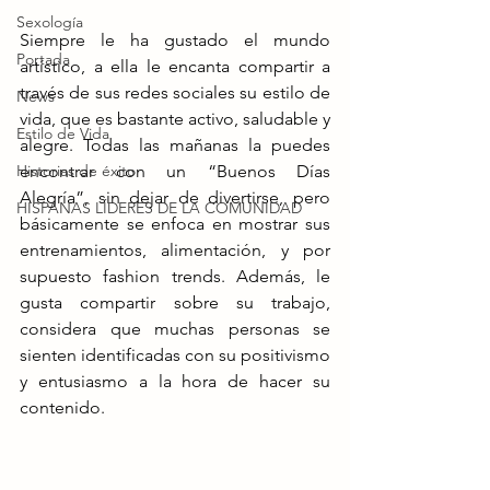
Sexología
Siempre le ha gustado el mundo 
Portada
artístico, a ella le encanta compartir a 
través de sus redes sociales su estilo de 
News
vida, que es bastante activo, saludable y 
Estilo de Vida
alegre. Todas las mañanas la puedes 
Historias de éxito
encontrar con un “Buenos Días 
Alegría”, sin dejar de divertirse, pero 
HISPANAS LÍDERES DE LA COMUNIDAD
básicamente se enfoca en mostrar sus 
entrenamientos, alimentación, y por 
supuesto fashion trends. Además, le 
gusta compartir sobre su trabajo, 
considera que muchas personas se 
sienten identificadas con su positivismo 
y entusiasmo a la hora de hacer su 
contenido.