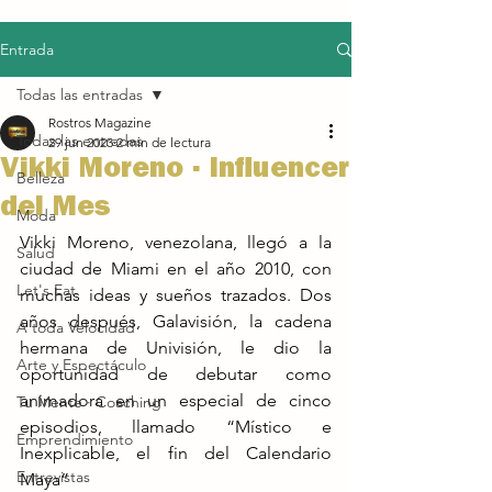
Entrada
Todas las entradas
Rostros Magazine
Todas las entradas
29 jun 2023
2 min de lectura
Vikki Moreno · Influencer
Belleza
del Mes
Moda
Vikki Moreno, venezolana, llegó a la 
Salud
ciudad de Miami en el año 2010, con 
Let's Eat
muchas ideas y sueños trazados. Dos 
años después, Galavisión, la cadena 
A toda Velocidad
hermana de Univisión, le dio la 
Arte y Espectáculo
oportunidad de debutar como 
animadora en un especial de cinco 
Tu Mente · Coaching
episodios, llamado “Místico e 
Emprendimiento
Inexplicable, el fin del Calendario 
Entrevistas
Maya”