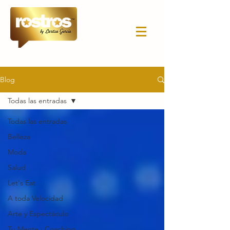
Blog
Todas las entradas
Todas las entradas
Belleza
Moda
Salud
Let's Eat
A toda Velocidad
Arte y Espectáculo
Tu Mente · Coaching