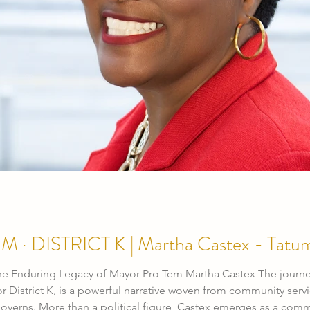
A COMUNIDAD
MAYOR PRO TEM · DISTRICT K | Martha Castex - Tat
cy of Mayor Pro Tem Martha Castex The journey of Martha Castex, Houston’s Mayor Pro
District K, is a powerful narrative woven from community service
governs. More than a political figure, Castex emerges as a com