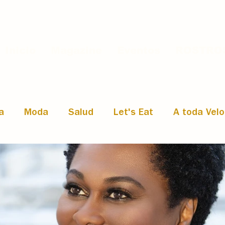
Inicio
Magazine
Eventos
ROSTROS
a
Moda
Salud
Let's Eat
A toda Vel
u Mente · Coaching
Emprendimiento
Entrev
ilo de Vida
Historias de éxito