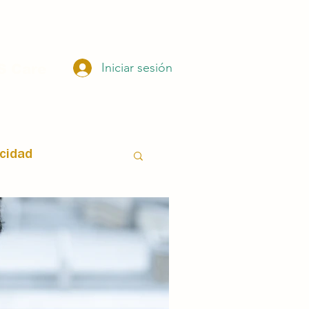
Iniciar sesión
 Care
ocidad
istas
Sexología