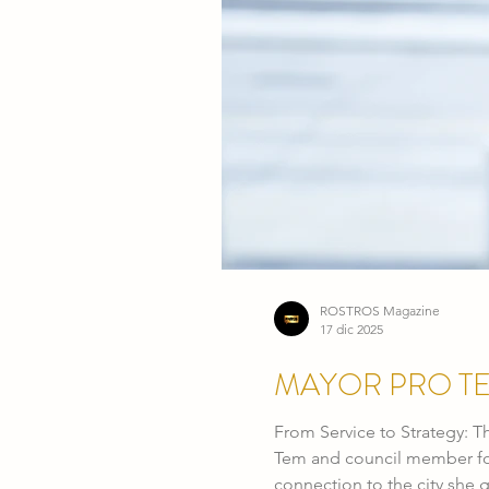
HISPANAS LÍDERES DE L
ROSTROS Magazine
17 dic 2025
From Service to Strategy: The Enduring Lega
Tem and council member for 
connection to the city she 