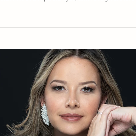
ved experiences of her neighbors, family, and the vibrant, diver