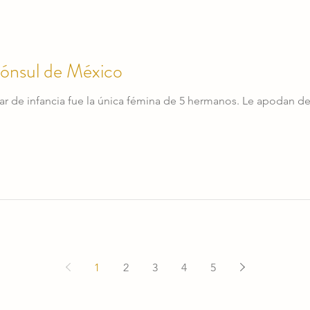
Cónsul de México
r de infancia fue la única fémina de 5 hermanos. Le apodan de
1
2
3
4
5