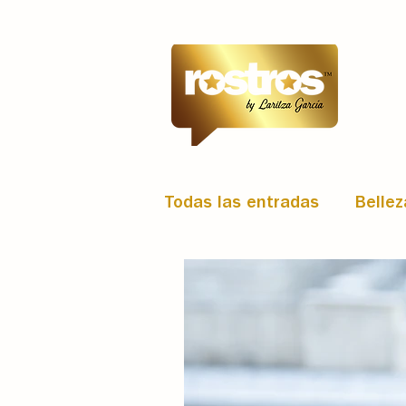
Todas las entradas
Bellez
Arte y Espectáculo
T
Portada
News
Est