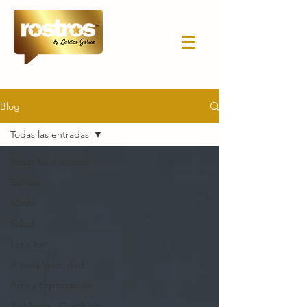
Blog
Todas las entradas
Todas las entradas
Belleza
Moda
Salud
Let's Eat
A toda Velocidad
Arte y Espectáculo
Tu Mente · Coaching