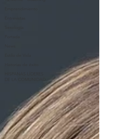
Emprendimiento
Entrevistas
Sexología
Portada
News
Estilo de Vida
Historias de éxito
HISPANAS LÍDERES
DE LA COMUNIDAD